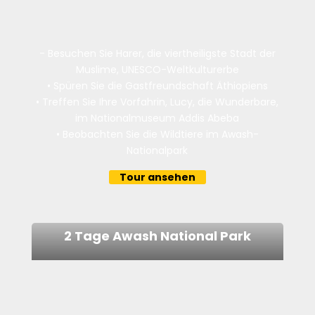
- Besuchen Sie Harer, die viertheiligste Stadt der
Muslime, UNESCO-Weltkulturerbe
•
Spüren Sie die Gastfreundschaft Äthiopiens
•
Treffen Sie Ihre Vorfahrin, Lucy, die Wunderbare,
im Nationalmuseum Addis Abeba
•
Beobachten Sie die Wildtiere im Awash-
Nationalpark
Tour ansehen
2 Tage Awash National Park