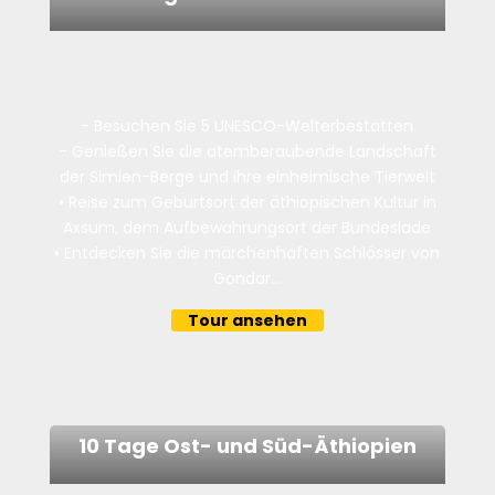
- Besuchen Sie 5 UNESCO-Welterbestätten
- Genießen Sie die atemberaubende Landschaft
der Simien-Berge und ihre einheimische Tierwelt
• Reise zum Geburtsort der äthiopischen Kultur in
Axsum, dem Aufbewahrungsort der Bundeslade
• Entdecken Sie die märchenhaften Schlösser von
Gondar...
Tour ansehen
10 Tage Ost- und Süd-Äthiopien