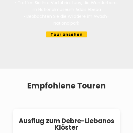
•
Treffen Sie Ihre Vorfahrin, Lucy, die Wunderbare,
im Nationalmuseum Addis Abeba
•
Beobachten Sie die Wildtiere im Awash-
Nationalpark
Tour ansehen
Empfohlene Touren
$
Ausflug zum Debre-Liebanos
Klöster