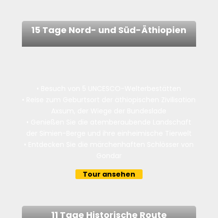
15 Tage Nord- und Süd-Äthiopien
• Besuch von 5 UNCESCO-Welterbestätten
•
Reise zum Geburtsort der äthiopischen Zivilisation
Axsum, der Wiege der Bundeslade
•
Genießen Sie die atemberaubende Landschaft
der Simien-Berge und ihre einheimische Tierwelt
•
Entdecken Sie die märchenhaften Schlösser von
Gondar
Tour ansehen
11 Tage Historische Route