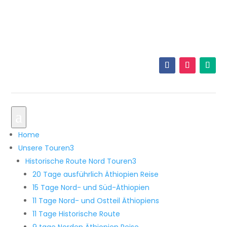
+251 921 33 5605
info@originalethiopiatours.com
a
Home
Unsere Touren
3
Historische Route Nord Touren
3
20 Tage ausführlich Äthiopien Reise
15 Tage Nord- und Süd-Äthiopien
11 Tage Nord- und Ostteil Äthiopiens
11 Tage Historische Route