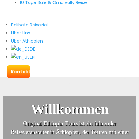
10 Tage Bale & Omo vally Reise
Belibete Reiseziel
Über Uns
Über Äthiopien
DE
EN
Kontakt

Willkommen
Original Ethiopia Tours ist ein führender
Reiseveranstalter in Äthiopien, der Touren mit einer