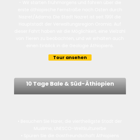
- Wir starten frühmorgens und fahren über die
erste äthiopische Fernstraße nach Osten durch
Nazret/Adama. Die Stadt Nazret ist seit 1991 die
Hauptstadt der Verwaltungsregion Oromia. Auf
dieser Fahrt haben wir die Möglichkeit, eine Vielzahl
von Tieren zu beobachten, und wir erhalten auch
einen Einblick in die Geologie Äthiopiens.
Tour ansehen
10 Tage Bale & Süd-Äthiopien
• Besuchen Sie Harer, die viertheiligste Stadt der
Muslime, UNESCO-Weltkulturerbe
•
Spüren Sie die Gastfreundschaft Äthiopiens