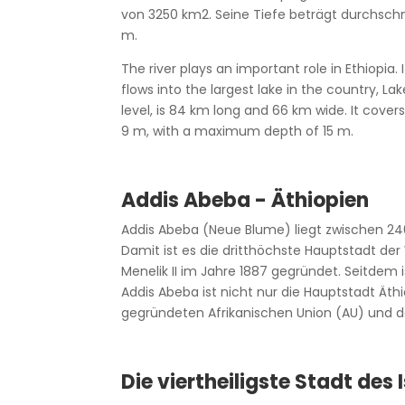
von 3250 km2. Seine Tiefe beträgt durchschn
m.
The river plays an important role in Ethiopia. 
flows into the largest lake in the country, L
level, is 84 km long and 66 km wide. It cove
9 m, with a maximum depth of 15 m.
Addis Abeba - Äthiopien
Addis Abeba (Neue Blume) liegt zwischen 2
Damit ist es die dritthöchste Hauptstadt der 
Menelik II im Jahre 1887 gegründet. Seitdem i
Addis Abeba ist nicht nur die Hauptstadt Äthi
gegründeten Afrikanischen Union (AU) und dam
Die viertheiligste Stadt des 