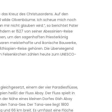
ie das Kreuz des Christusordens. Auf den
d wilde Olivenbäume. Ich scheue mich noch
 mir nicht glauben wird.“, so berichtet Pater
chdem er 1527 von seiner Abessinien-Reise
hen, um den sagenhaften Priesterkönig
, waren meisterhafte und ikonische Bauwerke,
Äthiopien-Reise gehören. Die überwiegend
en Felsenkirchen zählen heute zum UNESCO-
 gleichgesetzt, einem der vier Paradiesflüsse,
pien heißt der Fluss Abay. Der Fluss spielt in
 in der Nähe eines kleinen Dorfes Gish Abay
den Tana-See. Der Tana-see liegt 1800
g und 66 km breit. Es umfasst eine Fläche