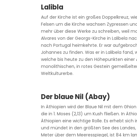
Lalibla
Auf der Kirche ist ein großes Doppelkreuz, w
Felsen um die Kirche wachsen Zypressen un
mehr über diese Werke zu schreiben, weil man
Alvares von der Georgs-Kirche in Lalibela na
nach Portugal heimkehrte. Er war aufgebroc
Johannes zu finden. Was er in Lalibela fand
welche bis heute zu den Höhepunkten einer 
monolithischen, in rotes Gestein gemeißelt
Weltkulturerbe.
Der blaue Nil (Abay)
In Äthiopien wird der Blaue Nil mit dem Ghion
die in 1. Moses (2,13) um Kush fließen. In Äthio
Äthiopien eine wichtige Rolle. Es erhebt sich
und mündet in den größten See des Landes, 
Meter über dem Meeresspiegel, ist 84 km lan