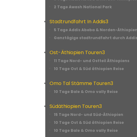
2 Tage Awash National Park
Stadtrundfahrt In Addis
3
5 Tage Addis Abeba & Norden-Äthiopien
Ganztägige stadtrundfahrt durch Addi
Ost-Äthiopien Touren
3
11 Tage Nord- und Ostteil Äthiopiens
10 Tage Ost & Süd äthiopien Reise
Omo Tal Stämme Touren
3
10 Tage Bale & Omo vally Reise
Südäthiopien Touren
3
15 Tage Nord- und Süd-Äthiopien
10 Tage Ost & Süd äthiopien Reise
10 Tage Bale & Omo vally Reise