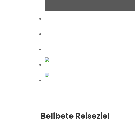
Belibete Reiseziel
Über Uns
Über Äthiopien
DE
EN
Kontakt

Belibete Reiseziel