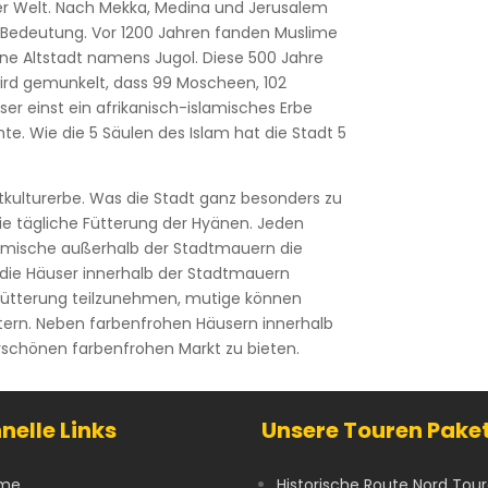
m der Welt. Nach Mekka, Medina und Jerusalem
r Bedeutung. Vor 1200 Jahren fanden Muslime
öne Altstadt namens Jugol. Diese 500 Jahre
 wird gemunkelt, dass 99 Moscheen, 102
ser einst ein afrikanisch-islamisches Erbe
e. Wie die 5 Säulen des Islam hat die Stadt 5
kulturerbe. Was die Stadt ganz besonders zu
ie tägliche Fütterung der Hyänen. Jeden
imische außerhalb der Stadtmauern die
 die Häuser innerhalb der Stadtmauern
er Fütterung teilzunehmen, mutige können
ttern. Neben farbenfrohen Häusern innerhalb
schönen farbenfrohen Markt zu bieten.
nelle Links
Unsere Touren Pake
me
Historische Route Nord Tou