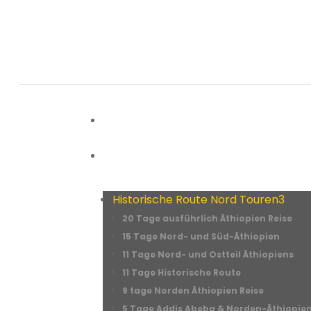
+251 921 33 5605
info@originalethiopiatours.com
Home
Unsere Touren
3
Historische Route Nord Touren
3
20 Tage ausführlich Äthiopien Reise
15 Tage Nord- und Süd-Äthiopien
11 Tage Nord- und Ostteil Äthiopiens
11 Tage Historische Route
9 tage Norden Äthiopien Reise
5 Tage Addis Abeba & Norden-Äthiopien