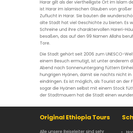
Harar gilt als der viertheiligste Ort im Isla
ist Harar im islamischen Glauben von große
Zuflucht in Harar. Sie bauten die wundersch
alte Stadt hat viel Geschichte zu bieten. Es
Schreine und ihre charaktervollen Hareri-Häu
besaßen, das auf den 99 Namen Allahs beruht
Tore.
Die Stadt gehört seit 2006 zum UNESCO-Welt
einem Besuch ermutigt, ist unter anderem d
Abend nach Sonnenuntergang füttern Einhe
hungrigen Hyänen, damit sie nachts nicht in
eindringen. Es ist möglich, als Tourist an d
sogar die Hyänen selbst mit einem Stock fü
der Stadtmauern hat die Stadt einen wunder
Original Ethiopia Tours
Sch
Alle unsere Reiseleiter sind sehr
Ho