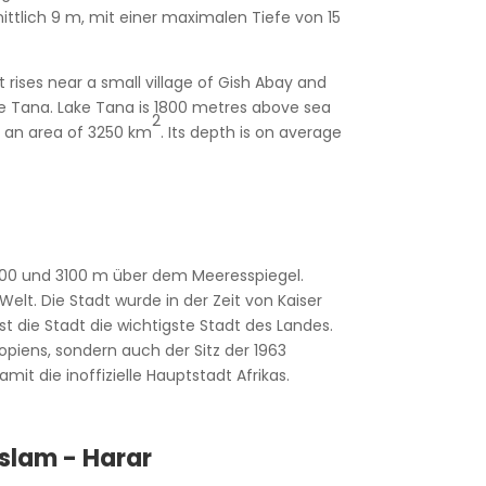
ittlich 9 m, mit einer maximalen Tiefe von 15
It rises near a small village of Gish Abay and
ake Tana. Lake Tana is 1800 metres above sea
2
rs an area of 3250 km
. Its depth is on average
400 und 3100 m über dem Meeresspiegel.
Welt. Die Stadt wurde in der Zeit von Kaiser
st die Stadt die wichtigste Stadt des Landes.
opiens, sondern auch der Sitz der 1963
it die inoffizielle Hauptstadt Afrikas.
Islam - Harar