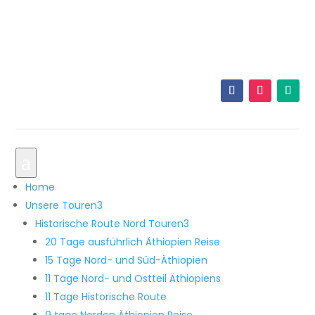
+251 921 33 5605
info@originalethiopiatours.com
a
Home
Unsere Touren
3
Historische Route Nord Touren
3
20 Tage ausführlich Äthiopien Reise
15 Tage Nord- und Süd-Äthiopien
11 Tage Nord- und Ostteil Äthiopiens
11 Tage Historische Route