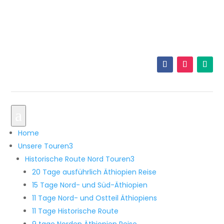
+251 921 33 5605
info@originalethiopiatours.com
a
Home
Unsere Touren
3
Historische Route Nord Touren
3
20 Tage ausführlich Äthiopien Reise
15 Tage Nord- und Süd-Äthiopien
11 Tage Nord- und Ostteil Äthiopiens
11 Tage Historische Route